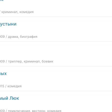
/ криминал, комедия
пустыни
009 / драма, биография
3
009 / триллер, криминал, боевик
ных
015 / комедия
мый Люк
009 / приключения, вестерн, комедия