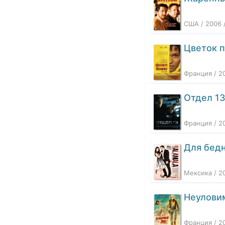
США / 2006 
Цветок 
Франция / 2
Отдел 1
Франция / 2
Для бед
Мексика / 2
Неулови
Франция / 2