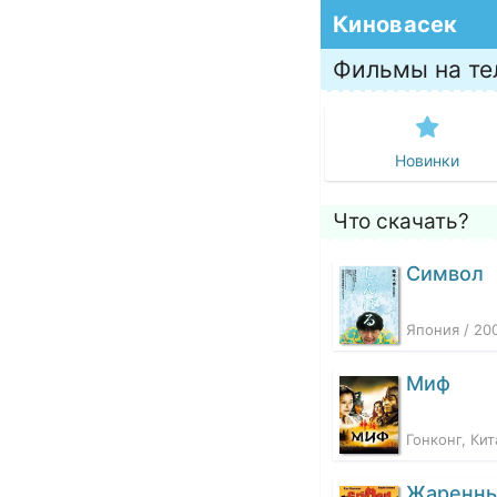
Киновасек
Фильмы на те
Новинки
Что скачать?
Символ
Япония / 20
Миф
Гонконг, Ки
Жаренн