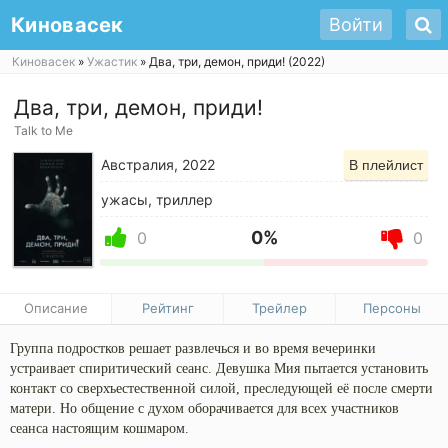
Киновасек
Войти
Киновасек
»
Ужастик
» Два, три, демон, приди! (2022)
Два, три, демон, приди!
Talk to Me
Австралия, 2022
В плейлист
ужасы, триллер
0%
0
0
Описание
Рейтинг
Трейлер
Персоны
Группа подростков решает развлечься и во время вечеринки
устраивает спиритический сеанс. Девушка Мия пытается установить
контакт со сверхъестественной силой, преследующей её после смерти
матери. Но общение с духом оборачивается для всех участников
сеанса настоящим кошмаром.