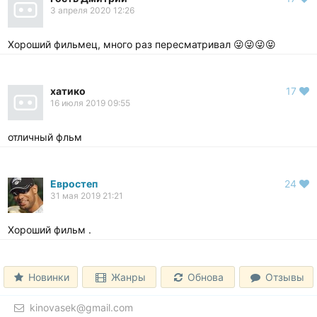
3 апреля 2020 12:26
Хороший фильмец, много раз пересматривал 😜😜😜😝
хатико
17
16 июля 2019 09:55
отличный фльм
Евростеп
24
31 мая 2019 21:21
Хороший фильм .
Новинки
Жанры
Обнова
Отзывы
kinovasek@gmail.com