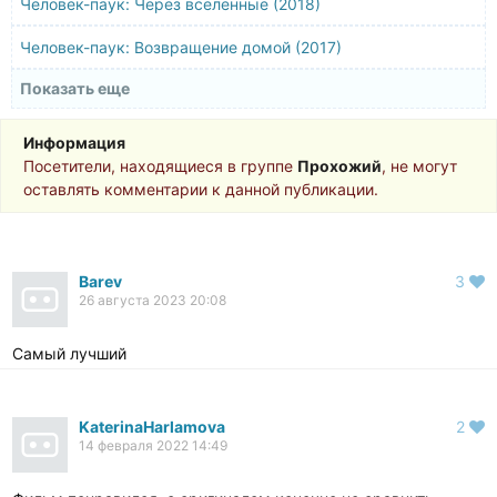
Человек-паук: Через вселенные (2018)
Человек-паук: Возвращение домой (2017)
Показать еще
Человек-муравей (2015)
Первый мститель: Другая война (2014)
Информация
Посетители, находящиеся в группе
Прохожий
, не могут
Железный человек 3 (2013)
оставлять комментарии к данной публикации.
Человек из стали (2013)
Темный рыцарь: Возрождение легенды. Часть 1 (2012)
Barev
3
26 августа 2023 20:08
Мстители (2012)
Первый мститель (2011)
Самый лучший
KaterinaHarlamova
2
14 февраля 2022 14:49