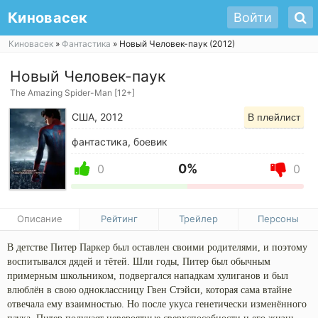
Киновасек
Войти
Киновасек
»
Фантастика
» Новый Человек-паук (2012)
Новый Человек-паук
The Amazing Spider-Man [12+]
США, 2012
В плейлист
фантастика, боевик
0%
0
0
Описание
Рейтинг
Трейлер
Персоны
В детстве Питер Паркер был оставлен своими родителями, и поэтому
воспитывался дядей и тётей. Шли годы, Питер был обычным
примерным школьником, подвергался нападкам хулиганов и был
влюблён в свою одноклассницу Гвен Стэйси, которая сама втайне
отвечала ему взаимностью. Но после укуса генетически изменённого