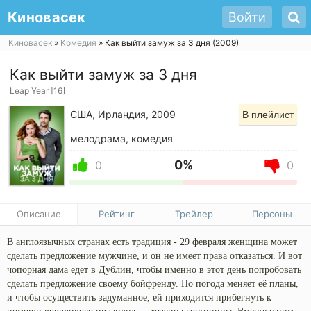
Киновасек
Войти
Киновасек
»
Комедия
» Как выйти замуж за 3 дня (2009)
Как выйти замуж за 3 дня
Leap Year [16]
США, Ирландия, 2009
В плейлист
мелодрама, комедия
0%
0
0
Описание
Рейтинг
Трейлер
Персоны
В англоязычных странах есть традиция - 29 февраля женщина может
сделать предложение мужчине, и он не имеет права отказаться. И вот
чопорная дама едет в Дублин, чтобы именно в этот день попробовать
сделать предложение своему бойфренду. Но погода меняет её планы,
и чтобы осуществить задуманное, ей приходится прибегнуть к