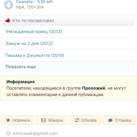
Скачать - 535 мб
mp4, 720x304
Кто-то посоветовал
(Не)жданный принц (2013)
Замуж на 2 дня (2012)
Письма к Джульетте (2010)
Показать еще
Предложение (2009)
Однажды в Риме (2009)
Информация
Посетители, находящиеся в группе
Прохожий
, не могут
Замерзшая из Майами (2008)
оставлять комментарии к данной публикации.
27 свадеб (2008)
Друг невесты (2008)
Новинки
Жанры
Обнова
Отзывы
P.S. Я люблю тебя (2007)
kinovasek@gmail.com