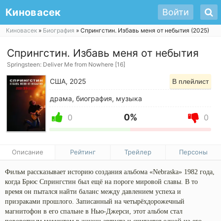
Киновасек
Войти
Киновасек
»
Биография
» Спрингстин. Избавь меня от небытия (2025)
Спрингстин. Избавь меня от небытия
Springsteen: Deliver Me from Nowhere [16]
США, 2025
В плейлист
драма, биография, музыка
0%
0
0
Описание
Рейтинг
Трейлер
Персоны
Фильм рассказывает историю создания альбома «Nebraska» 1982 года,
когда Брюс Спрингстин был ещё на пороге мировой славы. В то
время он пытался найти баланс между давлением успеха и
призраками прошлого. Записанный на четырёхдорожечный
магнитофон в его спальне в Нью-Джерси, этот альбом стал