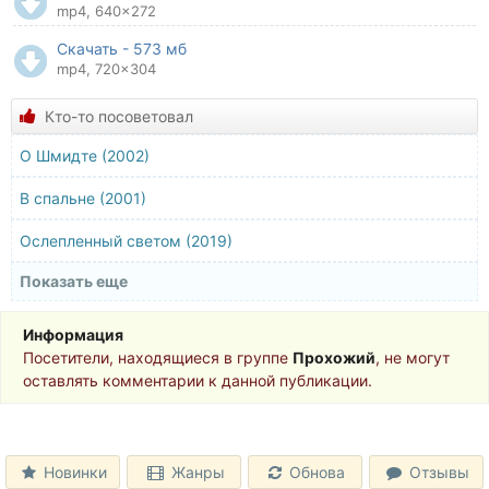
mp4, 640x272
Скачать - 573 мб
mp4, 720x304
Кто-то посоветовал
О Шмидте (2002)
В спальне (2001)
Ослепленный светом (2019)
Показать еще
Субурра: Город мафии (2015)
Музыкальный альбом (2019)
Информация
Посетители, находящиеся в группе
Прохожий
, не могут
Отпетые друзья: Все как один (2022)
оставлять комментарии к данной публикации.
Не в моём вкусе (2022)
Новинки
Жанры
Обнова
Отзывы