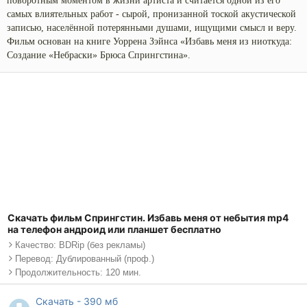
поворотным моментом в жизни артиста и считается одной из его
самых влиятельных работ - сырой, пронизанной тоской акустической
записью, населённой потерянными душами, ищущими смысл и веру.
Фильм основан на книге Уоррена Зэйнса «Избавь меня из ниоткуда:
Создание «Небраски» Брюса Спрингстина».
Скачать фильм Спрингстин. Избавь меня от небытия mp4
на телефон андроид или планшет бесплатно
Качество: BDRip (без рекламы)
Перевод: Дублированный (проф.)
Продолжительность: 120 мин.
Скачать - 390 мб