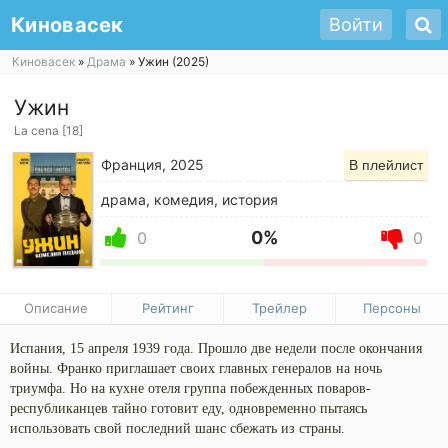
Киновасек
Войти
Киновасек
»
Драма
» Ужин (2025)
Ужин
La cena [18]
Франция, 2025
В плейлист
драма, комедия, история
0%
0
0
Описание
Рейтинг
Трейлер
Персоны
Испания, 15 апреля 1939 года. Прошло две недели после окончания
войны. Франко приглашает своих главных генералов на ночь
триумфа. Но на кухне отеля группа побежденных поваров-
республиканцев тайно готовит еду, одновременно пытаясь
использовать свой последний шанс сбежать из страны.