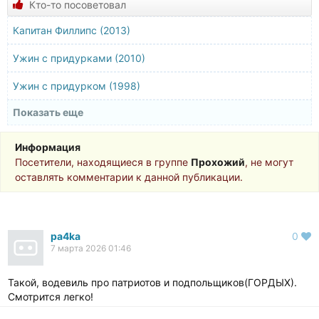
Кто-то посоветовал
Капитан Филлипс (2013)
Ужин с придурками (2010)
Ужин с придурком (1998)
Показать еще
Ужин с убийством (1976)
Званый ужин (2020)
Информация
Посетители, находящиеся в группе
Прохожий
, не могут
Идеальный ужин (2022)
оставлять комментарии к данной публикации.
Глупый возраст (2006)
pa4ka
0
7 марта 2026 01:46
Такой, водевиль про патриотов и подпольщиков(ГОРДЫХ).
Смотрится легко!