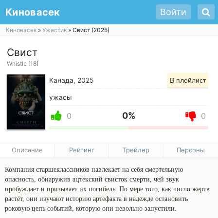
Киновасек
Войти
Киновасек
»
Ужастик
» Свист (2025)
Свист
Whistle [18]
Канада, 2025
В плейлист
ужасы
0%
0
0
Описание
Рейтинг
Трейлер
Персоны
Компания старшеклассников навлекает на себя смертельную
опасность, обнаружив ацтекский свисток смерти, чей звук
пробуждает и призывает их погибель. По мере того, как число жертв
растёт, они изучают историю артефакта в надежде остановить
роковую цепь событий, которую они невольно запустили.