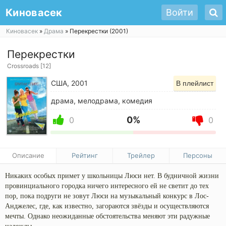
Киновасек
Войти
Киновасек
»
Драма
» Перекрестки (2001)
Перекрестки
Crossroads [12]
США, 2001
В плейлист
драма, мелодрама, комедия
0%
0
0
Описание
Рейтинг
Трейлер
Персоны
Никаких особых примет у школьницы Люси нет. В будничной жизни
провинциального городка ничего интересного ей не светит до тех
пор, пока подруги не зовут Люси на музыкальный конкурс в Лос-
Анджелес, где, как известно, загораются звёзды и осуществляются
мечты. Однако неожиданные обстоятельства меняют эти радужные