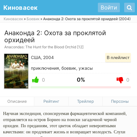
Киновасек
Войти
Киновасек
»
Боевик
» Анаконда 2: Охота за проклятой орхидеей (2004)
Анаконда 2: Охота за проклятой
орхидеей
Anacondas: The Hunt for the Blood Orchid [12]
США, 2004
В плейлист
приключения, боевик, ужасы
0%
0
0
Описание
Рейтинг
Трейлер
Персоны
Научная экспедиция, спонсируемая фармацевтической компанией,
отправляется на остров Борнео на поиски загадочной черной
орхидеи. По преданиям, этот цветок обладает невероятными
качествами: он продлевает жизнь и возвращает молодость. Слухи